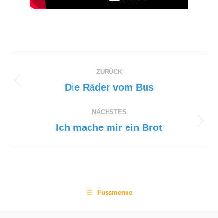
Project
ZURÜCK
navigation
Previous
Die Räder vom Bus
project:
NÄCHSTES
Next
Ich mache mir ein Brot
project:
Fussmenue