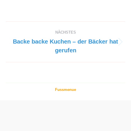
Project
NÄCHSTES
navigation
Backe backe Kuchen – der Bäcker hat
Next
gerufen
project:
Fussmenue